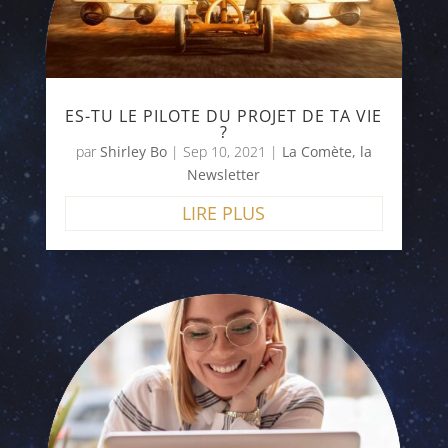
ES-TU LE PILOTE DU PROJET DE TA VIE
?
par
Shirley Bo
|
Sep 10, 2021
|
La Comète, la
Newsletter
LIRE PLUS