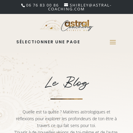
06 76 83 00 86
SHIRLEY@ASTRAL-
COACHING.COM
SÉLECTIONNER UNE PAGE
Le Blog
Quelle est ta quête ? Matières astrologiques et
réflexions pour explorer les profondeurs de ton être à
travers ce qui fait sens pour toi.
T’ouvrir à de nouvelles visions de toi-même et de l’autre,