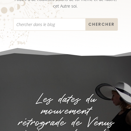
cet Autre soi.
Les dates du
mouvement
rétrograde de Vénus