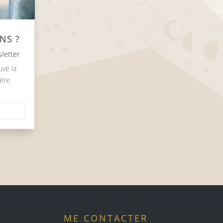
NS ?
letter
uvé la
ière
ME CONTACTER