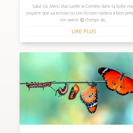
Salut toi, Merci d’accueillir la Comète dans ta boîte mai
j’espère que sa lecture ou son écoute t’aidera à bien pré
ton avenir 😉 (Temps de...
LIRE PLUS