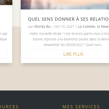
QUEL SENS DONNER À SES RELATIO
par
Shirley Bo
|
Oct 10, 2021
|
La Comète, la News
Hello, ma belle étoile ! Une lectrice parmi vous a tro
e par
bonne réponse à la devinette posée dans la dern
lique
newsletter du 09/09/2021" Quel nom...
LIRE PLUS
OURCES
MES SERVICES