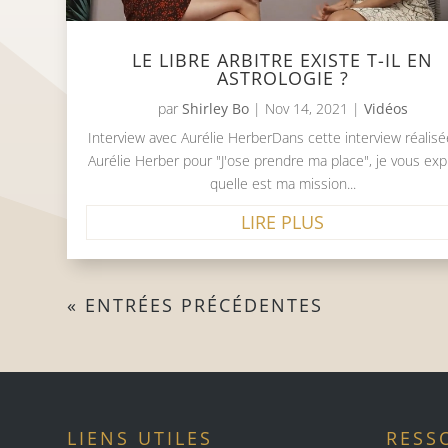
LE LIBRE ARBITRE EXISTE T-IL EN
ASTROLOGIE ?
par
Shirley Bo
|
Nov 14, 2021
|
Vidéos
Interview avec Aurélie HerberDans cette interview réalisé
Aurélie Herber pour "J'ose prendre ma place", je vous exp
quelle est ma mission...
LIRE PLUS
« ENTRÉES PRÉCÉDENTES
LIENS UTILES
RESS